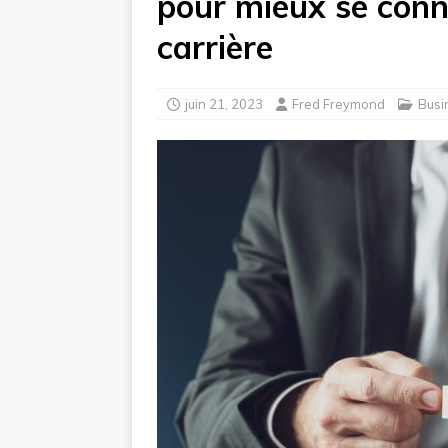
pour mieux se conna
carrière
juin 21, 2023
Fred Freymond
Busi