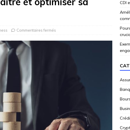
ître et optimiser sa
CDI e
Amél
comme
Pourq
ness
Commentaires fermés
cruci
Exemp
enga
CAT
Assu
Banq
Bour
Busi
Crédi
Cryp