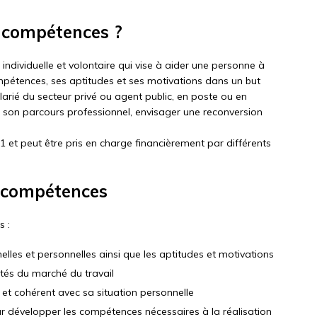
e compétences ?
ndividuelle et volontaire qui vise à aider une personne à
ompétences, ses aptitudes et ses motivations dans un but
salarié du secteur privé ou agent public, en poste ou en
 son parcours professionnel, envisager une reconversion
91 et peut être pris en charge financièrement par différents
e compétences
s :
lles et personnelles ainsi que les aptitudes et motivations
ités du marché du travail
e et cohérent avec sa situation personnelle
our développer les compétences nécessaires à la réalisation