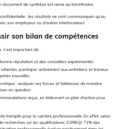
n document de synthèse est remis au bénéficiaire.
onfidentielle : les résultats ne sont communiqués qu’au
 avec son employeur ou d’autres interlocuteurs.
ssir son bilan de compétences
, il est important de :
e bonne réputation et des conseillers expérimentés
s attentes, participer activement aux entretiens et travaux
 pistes nouvelles
ocritique : analyser ses forces et faiblesses de manière
mises en question
commandations reçus, en élaborant un plan d’action pour
e tremplin pour la carrière professionnelle. En effet, selon
e recherches sur les qualifications (CEREQ), 71% des
 situation professionnelle évoluer positivement dans les