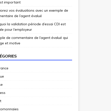
st important
iorez vos évaluations avec un exemple de
ntaire de l’agent évalué
uoi la validation période d’essai CDI est
ale pour l’employeur
le de commentaire de l’agent évalué qui
ge et motive
ÉGORIES
rance
ue
se
ness
t
tomonnaies