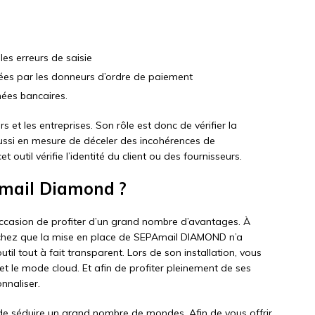
les erreurs de saisie
érées par les donneurs d’ordre de paiement
nées bancaires.
rs et les entreprises. Son rôle est donc de vérifier la
 aussi en mesure de déceler des incohérences de
 outil vérifie l’identité du client ou des fournisseurs.
Amail Diamond ?
 occasion de profiter d’un grand nombre d’avantages. À
Sachez que la mise en place de SEPAmail DIAMOND n’a
til tout à fait transparent. Lors de son installation, vous
et le mode cloud. Et afin de profiter pleinement de ses
nnaliser.
mis de séduire un grand nombre de mondes. Afin de vous offrir