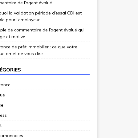
ntaire de l’agent évalué
uoi la validation période d’essai CDI est
ale pour l’employeur
le de commentaire de l’agent évalué qui
ge et motive
ance de prêt immobilier : ce que votre
ue omet de vous dire
ÉGORIES
rance
ue
se
ness
t
tomonnaies