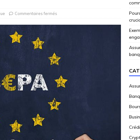
comme
Pourq
ue
Commentaires fermés
cruci
Exemp
enga
Assur
banq
CAT
Assu
Banq
Bour
Busi
Crédi
Cryp