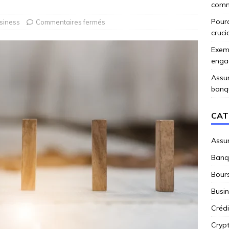
comme
Pourq
siness
Commentaires fermés
cruci
Exemp
enga
Assur
banq
CAT
Assu
Banq
Bour
Busi
Crédi
Cryp