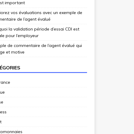
st important
iorez vos évaluations avec un exemple de
ntaire de l’agent évalué
uoi la validation période d’essai CDI est
ale pour l’employeur
le de commentaire de l’agent évalué qui
ge et motive
ÉGORIES
rance
ue
se
ness
t
tomonnaies