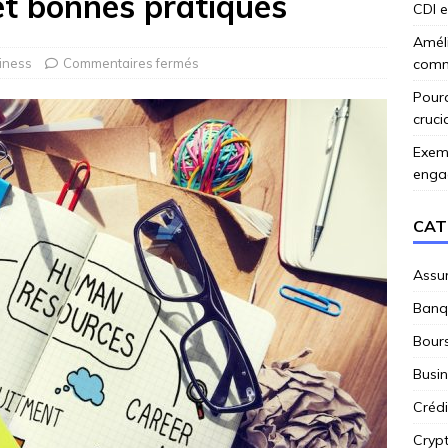
et bonnes pratiques
CDI e
Amél
iness
Commentaires fermés
comme
Pourq
cruci
Exemp
enga
CAT
Assu
Banq
Bour
Busi
Crédi
Cryp