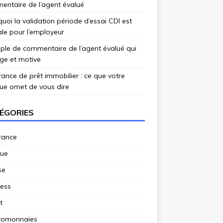
ntaire de l’agent évalué
uoi la validation période d’essai CDI est
ale pour l’employeur
le de commentaire de l’agent évalué qui
ge et motive
ance de prêt immobilier : ce que votre
ue omet de vous dire
ÉGORIES
rance
ue
se
ness
t
tomonnaies