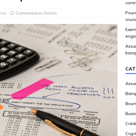
comme
Pourq
nce
Commentaires fermés
cruci
Exemp
enga
Assur
banq
CAT
Assu
Banq
Bour
Busi
Crédi
Cryp