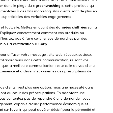
lité dans votre offre, il est crucial de le faire savoir à vos
ber dans le piège du
« greenwashing »
, cette pratique qui
ementales à des fins marketing. Vos clients sont de plus en
s superficielles des véritables engagements.
et factuelle. Mettez en avant des
données chiffrées
sur la
. Expliquez concrètement comment vos produits ou
 N’hésitez pas à faire certifier vos démarches par des
en
ou la
certification B Corp
.
 pour diffuser votre message : site web, réseaux sociaux,
ollaborateurs dans cette communication, ils sont vos
 que la meilleure communication reste celle de vos clients
expérience et à devenir eux-mêmes des prescripteurs de
s clients n’est plus une option, mais une nécessité dans
sont au cœur des préoccupations. En adoptant une
vous contentez pas de répondre à une demande : vous
gement, capable d’allier performance économique et
 sur l’avenir qui peut s’avérer décisif pour la pérennité et