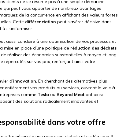
vos clients ne se résume pas à une simple démarche
ique qui peut vous apporter de nombreux avantages
démarquez de la concurrence en affichant des valeurs fortes
uelles. Cette
différenciation
peut s’avérer décisive dans
 à s’uniformiser.
ut aussi conduire à une optimisation de vos processus et
la mise en place d’une politique de
réduction des déchets
de réaliser des économies substantielles à moyen et long
e répercutés sur vos prix, renforçant ainsi votre
vier d’
innovation
. En cherchant des alternatives plus
 entièrement vos produits ou services, ouvrant la voie à
 entreprises comme
Tesla
ou
Beyond Meat
ont ainsi
roposant des solutions radicalement innovantes et
sponsabilité dans votre offre
tre offre nécessite une approche globale et systémique. Il