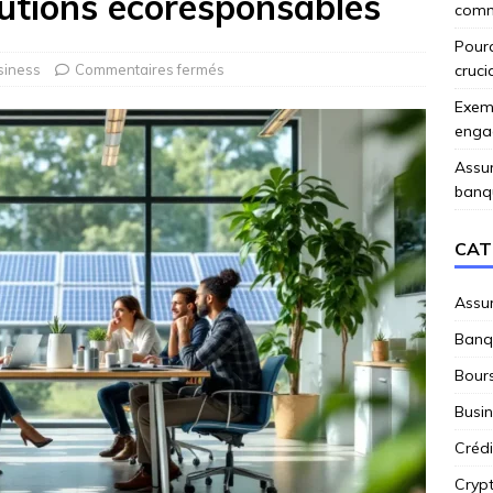
lutions écoresponsables
comme
Pourq
siness
Commentaires fermés
cruci
Exemp
enga
Assur
banq
CAT
Assu
Banq
Bour
Busi
Crédi
Cryp