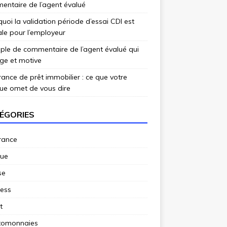
ntaire de l’agent évalué
uoi la validation période d’essai CDI est
ale pour l’employeur
le de commentaire de l’agent évalué qui
ge et motive
ance de prêt immobilier : ce que votre
ue omet de vous dire
ÉGORIES
rance
ue
se
ness
t
tomonnaies