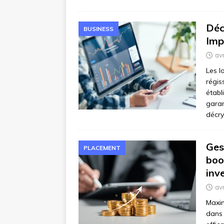
Déc
BUSINESS
Imp
avr
Les l
régis
établ
garan
décr
Ges
PLACEMENT
boo
inv
avr
Maxim
dans 