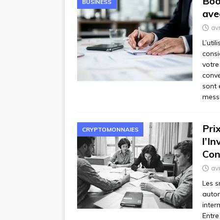
Boo
BUSINESS
ave
avr
L’uti
consi
votre
conve
sont 
mess
Pri
CRYPTOMONNAIES
l’I
Con
avr
Les s
autom
inter
Entre