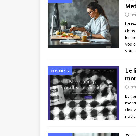
Met
avr
La re
dans 
les n
vos c
vous
Le l
BUSINESS
mor
avr
Le li
moral
des v
notre