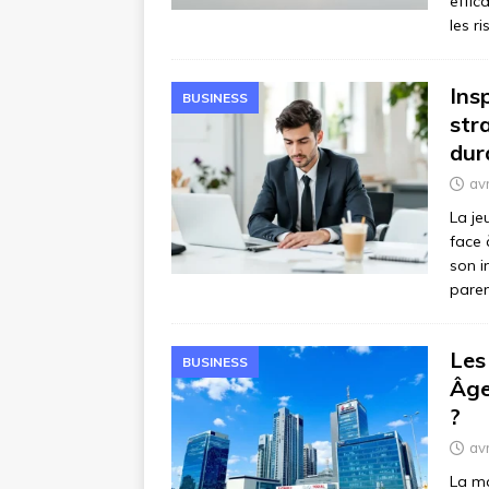
effic
les r
Ins
BUSINESS
str
dur
avr
La je
face 
son i
paren
Les
BUSINESS
Âge
?
avr
La ma