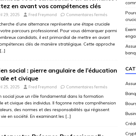
comme
tez en avant vos compétences clés
Pourq
il 29, 2025
Fred Freymond
Commentaires fermés
cruci
cherche d’une alternance représente une étape cruciale
Exemp
votre parcours professionnel. Pour vous démarquer parmi
enga
ombreux candidats, il est primordial de mettre en avant
ompétences clés de manière stratégique. Cette approche
Assur
[…]
banq
CAT
ien social : pierre angulaire de l’éducation
ale et civique
Assu
il 25, 2025
Fred Freymond
Commentaires fermés
Banq
en social joue un rôle fondamental dans la formation
e et civique des individus. Il façonne notre compréhension
Bour
aleurs, des normes et des responsabilités qui régissent
Busi
 vie en société. En examinant les
[…]
Crédi
Cryp