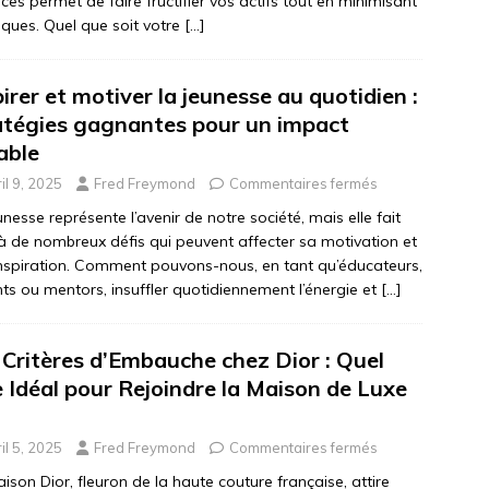
aces permet de faire fructifier vos actifs tout en minimisant
isques. Quel que soit votre
[…]
pirer et motiver la jeunesse au quotidien :
atégies gagnantes pour un impact
able
il 9, 2025
Fred Freymond
Commentaires fermés
unesse représente l’avenir de notre société, mais elle fait
à de nombreux défis qui peuvent affecter sa motivation et
nspiration. Comment pouvons-nous, en tant qu’éducateurs,
ts ou mentors, insuffler quotidiennement l’énergie et
[…]
 Critères d’Embauche chez Dior : Quel
 Idéal pour Rejoindre la Maison de Luxe
il 5, 2025
Fred Freymond
Commentaires fermés
ison Dior, fleuron de la haute couture française, attire