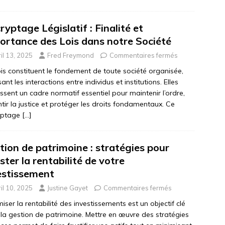
ryptage Législatif : Finalité et
ortance des Lois dans notre Société
il 13, 2025
Fred Freymond
Commentaires fermés
ois constituent le fondement de toute société organisée,
sant les interactions entre individus et institutions. Elles
issent un cadre normatif essentiel pour maintenir l’ordre,
tir la justice et protéger les droits fondamentaux. Ce
yptage
[…]
tion de patrimoine : stratégies pour
ster la rentabilité de votre
estissement
il 10, 2025
Justine Gayet
Commentaires fermés
iser la rentabilité des investissements est un objectif clé
la gestion de patrimoine. Mettre en œuvre des stratégies