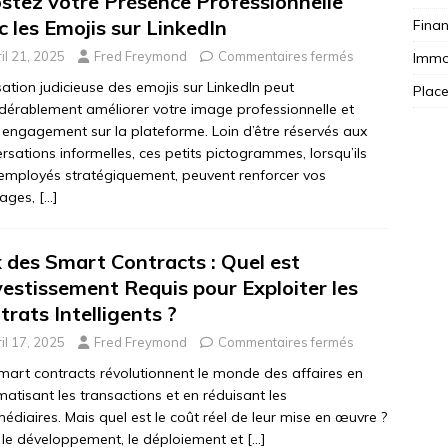
stez votre Présence Professionnelle
c les Emojis sur LinkedIn
Fina
il 21, 2025
Fred Freymond
Commentaires fermés
Immob
lisation judicieuse des emojis sur LinkedIn peut
Plac
dérablement améliorer votre image professionnelle et
 engagement sur la plateforme. Loin d’être réservés aux
rsations informelles, ces petits pictogrammes, lorsqu’ils
employés stratégiquement, peuvent renforcer vos
ages,
[…]
x des Smart Contracts : Quel est
nvestissement Requis pour Exploiter les
trats Intelligents ?
il 17, 2025
Fred Freymond
Commentaires fermés
mart contracts révolutionnent le monde des affaires en
atisant les transactions et en réduisant les
médiaires. Mais quel est le coût réel de leur mise en œuvre ?
 le développement, le déploiement et
[…]