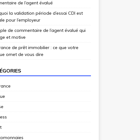
ntaire de l’agent évalué
uoi la validation période d’essai CDI est
ale pour l’employeur
le de commentaire de l’agent évalué qui
ge et motive
ance de prêt immobilier : ce que votre
ue omet de vous dire
ÉGORIES
rance
ue
se
ness
t
tomonnaies