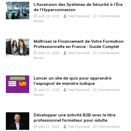
L’Ascension des Systèmes de Sécurité à l’Ère
de l’Hyperconnexion
août 26, 2025
Fred Freymond
Commentaires
fermés
Maîtrisez le Financement de Votre Formation
Professionnelle en France : Guide Complet
août 22, 2025
Fred Freymond
Commentaires
fermés
Lancer un site de quiz pour apprendre
l’espagnol de manière ludique
août 21, 2025
Fred Freymond
Commentaires
fermés
Développer une activité B2B avec le titre
professionnel formateur pour adulte
août 21, 2025
Fred Freymond
Commentaires