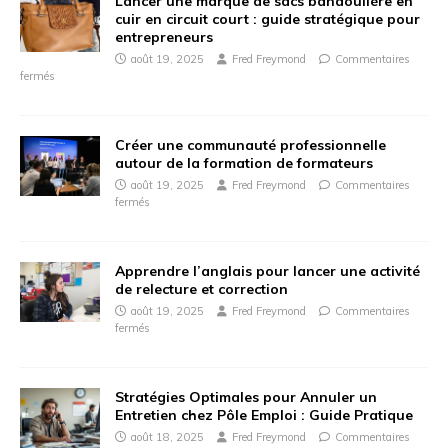
Lancer une marque de sacs bandoulière en
cuir en circuit court : guide stratégique pour
entrepreneurs
août 19, 2025
Fred Freymond
Commentaires
fermés
Créer une communauté professionnelle
autour de la formation de formateurs
août 19, 2025
Fred Freymond
Commentaires
fermés
Apprendre l’anglais pour lancer une activité
de relecture et correction
août 19, 2025
Fred Freymond
Commentaires
fermés
Stratégies Optimales pour Annuler un
Entretien chez Pôle Emploi : Guide Pratique
août 18, 2025
Fred Freymond
Commentaires