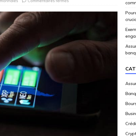
omonnaies
Commentaires fermés
comme
Pourq
cruci
Exemp
enga
Assur
banq
CAT
Assu
Banq
Bour
Busi
Crédi
Cryp