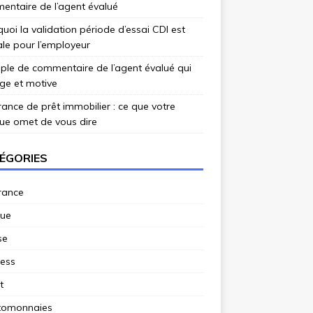
ntaire de l’agent évalué
uoi la validation période d’essai CDI est
ale pour l’employeur
le de commentaire de l’agent évalué qui
ge et motive
ance de prêt immobilier : ce que votre
ue omet de vous dire
ÉGORIES
rance
ue
se
ness
t
tomonnaies